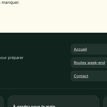
s manquer.
Accueil
pour préparer
Routes week-end
Contact
À garder sous la main