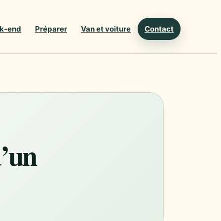
k-end
Préparer
Van et voiture
Contact
d’un